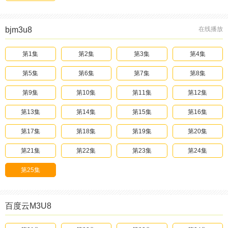
bjm3u8
在线播放
第1集
第2集
第3集
第4集
第5集
第6集
第7集
第8集
第9集
第10集
第11集
第12集
第13集
第14集
第15集
第16集
第17集
第18集
第19集
第20集
第21集
第22集
第23集
第24集
第25集
百度云M3U8