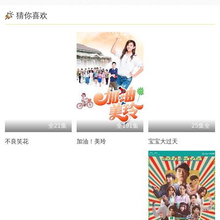
猜你喜欢
全21集
全191集
25集全
不良笑花
加油！美玲
宝宝大过天