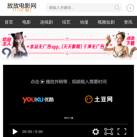
首页
电影
连续剧
综艺
动漫
视频短剧
资讯