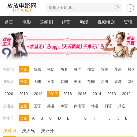
首页
电影
连续剧
综艺
动漫
视频短剧
资讯
按剧情
全部
情感
科幻
热血
推理
搞笑
冒险
萝莉
校园
按地区
全部
大陆
日本
韩国
美国
英国
台湾
香港
其他
2020
2019
2018
2017
2016
2015
2014
2013
2012
按语言
全部
国语
英语
粤语
闽南语
韩语
日语
其它
按字母
全部
A
B
C
D
E
F
G
H
I
J
K
L
M
按时间
按人气
按评分