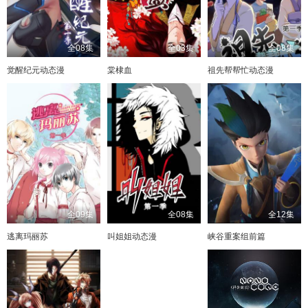
全08集
全03集
全08集
觉醒纪元动态漫
棠棣血
祖先帮帮忙动态漫
全09集
全08集
全12集
逃离玛丽苏
叫姐姐动态漫
峡谷重案组前篇