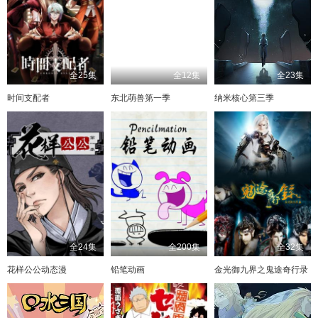
全25集
全12集
全23集
时间支配者
东北萌兽第一季
纳米核心第三季
全24集
全200集
全32集
花样公公动态漫
铅笔动画
金光御九界之鬼途奇行录