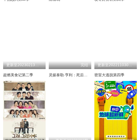
更新至20230213加更版期
完结
更新至202211030713体验版期
超燃美食记第二季
灵媒泰勒·亨利：死后生活
密室大逃脱第四季