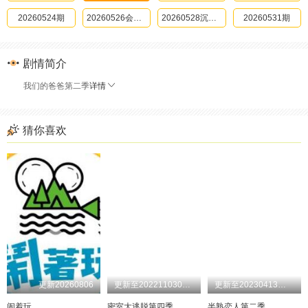
20260524期
20260526会员版
20260528沉浸版
20260531期
20260602会员版
20260604沉浸版
剧情简介
我们的爸爸第二季
详情
猜你喜欢
更新20260806
更新至202211030713体验版期
更新至20230413加更版期
闹着玩
密室大逃脱第四季
半熟恋人第二季