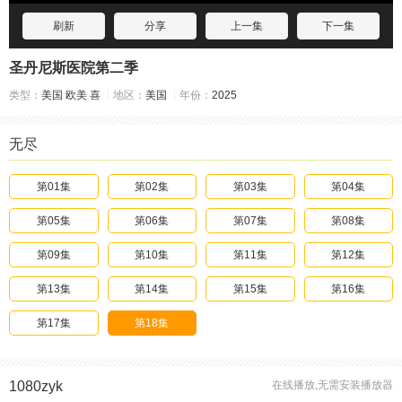
刷新
分享
上一集
下一集
圣丹尼斯医院第二季
类型：
美国
欧美
喜
地区：
美国
年份：
2025
无尽
第01集
第02集
第03集
第04集
第05集
第06集
第07集
第08集
第09集
第10集
第11集
第12集
第13集
第14集
第15集
第16集
第17集
第18集
1080zyk
在线播放,无需安装播放器