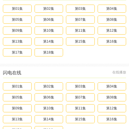
第01集
第02集
第03集
第04集
第05集
第06集
第07集
第08集
第09集
第10集
第11集
第12集
第13集
第14集
第15集
第16集
第17集
第18集
闪电在线
在线播放
第01集
第02集
第03集
第04集
第05集
第06集
第07集
第08集
第09集
第10集
第11集
第12集
第13集
第14集
第15集
第16集