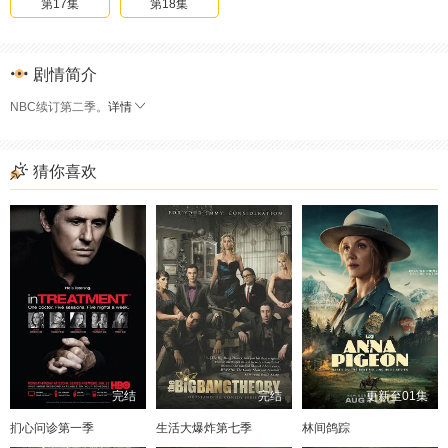
第17集
第18集
剧情简介
NBC续订第二季。
详情
猜你喜欢
完结
完结
更新至01集
扪心问诊第一季
生活大爆炸第七季
林间鸽踪