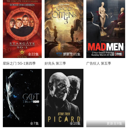
全22集
更新至01集
全13集
星际之门 SG-1第四季
好兆头 第三季
广告狂人 第五季
全7集
全10集
更新至8集