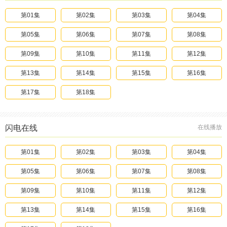
第01集
第02集
第03集
第04集
第05集
第06集
第07集
第08集
第09集
第10集
第11集
第12集
第13集
第14集
第15集
第16集
第17集
第18集
闪电在线
在线播放
第01集
第02集
第03集
第04集
第05集
第06集
第07集
第08集
第09集
第10集
第11集
第12集
第13集
第14集
第15集
第16集