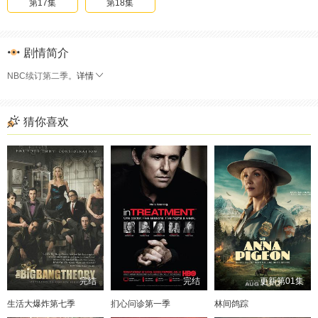
第17集
第18集
剧情简介
NBC续订第二季。
详情
猜你喜欢
完结
完结
更新第01集
生活大爆炸第七季
扪心问诊第一季
林间鸽踪