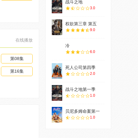
战斗之地
3.0
权欲第三章 第五
9.0
在线播放
冷
6.0
第08集
死人公司第四季
第16集
2.0
战斗之地第一季
1.0
贝尼多姆命案第一
1.0