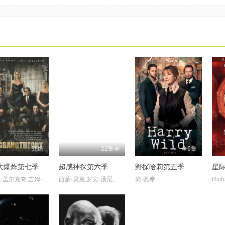
完结
22集全
全6集
大爆炸第七季
超感神探第六季
野探哈莉第五季
约翰尼·盖尔克奇,吉姆·帕森斯,凯莉·库柯,西蒙·赫尔伯格
西蒙·贝克,罗宾·汤尼,蒂姆·康,欧文·约曼
简·西摩