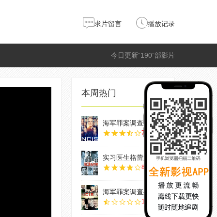
求片留言
播放记录
今日更新“190”部影片
本周热门
海军罪案调查处第
7.0
实习医生格蕾第二
8.0
海军罪案调查处第
1.0