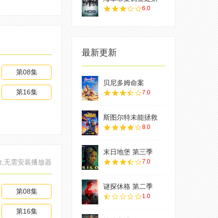
6.0
最新更新
第08集
贝尼多姆命案
第16集
7.0
斯图尔特未能拯救
8.0
末日地堡 第三季
放,无需安装播放器
7.0
谜探休格 第二季
第08集
1.0
第16集