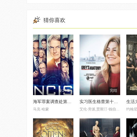
猜你喜欢
全24集
完结
海军罪案调查处第十六季
实习医生格蕾第十五季
生活
马克·哈蒙
艾伦·旁派,贾斯汀·钱伯斯,钱德拉·威尔森,小詹姆斯·皮肯斯