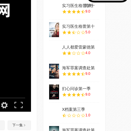
实习医生格蕾第十
关闭
9.0
实习医生格蕾第十
5.0
人人都爱雷蒙德第
4.0
海军罪案调查处第
9.0
扪心问诊第一季
9.0
X档案第三季
1.0
下一集
海军罪案调查处第