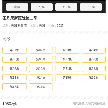
刷新
分享
上一集
下一集
圣丹尼斯医院第二季
类型：
美国
欧美
喜
地区：
美国
年份：
2025
无尽
第01集
第02集
第03集
第04集
第05集
第06集
第07集
第08集
第09集
第10集
第11集
第12集
第13集
第14集
第15集
第16集
第17集
第18集
1080zyk
在线播放,无需安装播放器